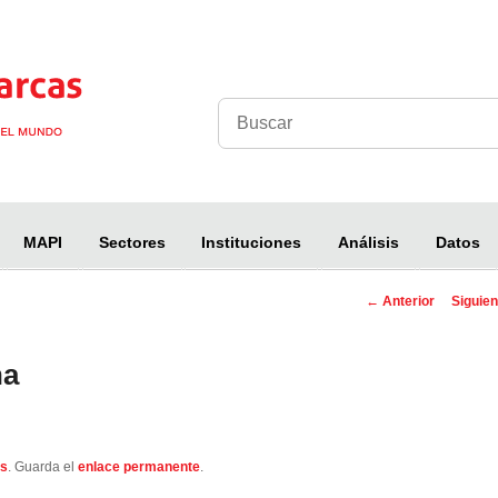
MAPI
Sectores
Instituciones
Análisis
Datos
←
Anterior
Siguie
Navegación
entra
na
os
. Guarda el
enlace permanente
.