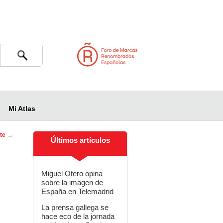
Buscar
Mi Atlas
nte
→
Últimos artículos
 de
das
Miguel Otero opina
sobre la imagen de
España en Telemadrid
La prensa gallega se
hace eco de la jornada