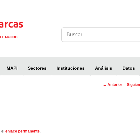
MAPI
Sectores
Instituciones
Análisis
Datos
←
Anterior
Siguie
Navegación
entra
 el
enlace permanente
.