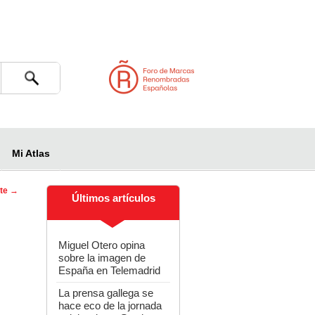
Buscar
Mi Atlas
nte
→
Últimos artículos
 de
das
Miguel Otero opina
sobre la imagen de
España en Telemadrid
La prensa gallega se
hace eco de la jornada